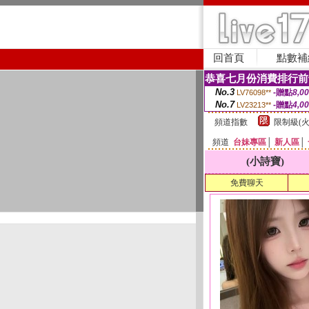
回首頁
點數補
恭喜七月份消費排行前
No.3
-贈點
8,0
LV76098**
No.7
-贈點
4,0
LV23213**
頻道指數
限制級(火
頻道
台妹專區
│
新人區
│
(小詩寶)
免費聊天