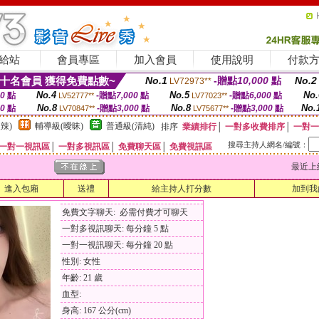
給站
會員專區
加入會員
使用說明
付款
十名會員 獲得免費點數~
No.1
-贈點
10,000
點
No.2
LV72973**
No.4
No.5
No.
00
點
-贈點
7,000
點
-贈點
6,000
點
LV52777**
LV77023**
No.8
No.8
No.
00
點
-贈點
3,000
點
-贈點
3,000
點
LV70847**
LV75677**
辣)
輔導級(曖昧)
普通級(清純)
排序
業績排行
│
一對多收費排序
│
一對一
搜尋主持人網名/編號：
一對一視訊區
│
一對多視訊區
│
免費聊天區
│
免費視訊區
最近上線時間
進入包廂
送禮
給主持人打分數
加到我
免費文字聊天: 必需付費才可聊天
一對多視訊聊天: 每分鐘 5 點
一對一視訊聊天: 每分鐘 20 點
性別: 女性
年齡: 21 歲
血型:
身高: 167 公分(cm)