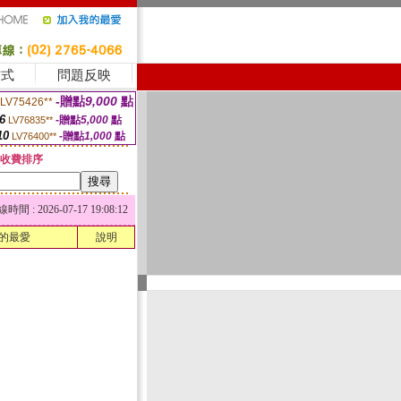
方式
問題反映
-贈點
9,000
點
LV75426**
6
-贈點
5,000
點
LV76835**
10
-贈點
1,000
點
LV76400**
收費排序
 : 2026-07-17 19:08:12
的最愛
說明