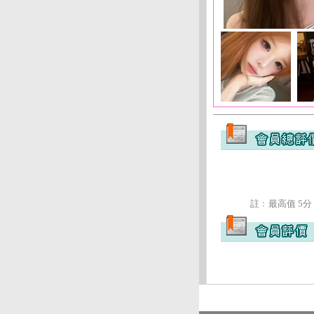
註﹕最高值 5分